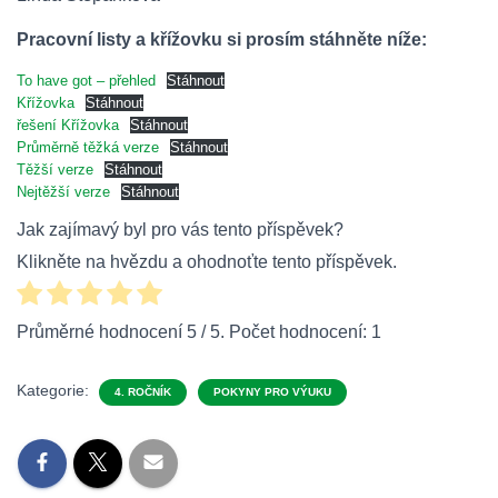
Pracovní listy a křížovku si prosím stáhněte níže:
To have got – přehled
Stáhnout
Křížovka
Stáhnout
řešení Křížovka
Stáhnout
Průměrně těžká verze
Stáhnout
Těžší verze
Stáhnout
Nejtěžší verze
Stáhnout
Jak zajímavý byl pro vás tento příspěvek?
Klikněte na hvězdu a ohodnoťte tento příspěvek.
Průměrné hodnocení
5
/ 5. Počet hodnocení:
1
Kategorie:
4. ROČNÍK
POKYNY PRO VÝUKU