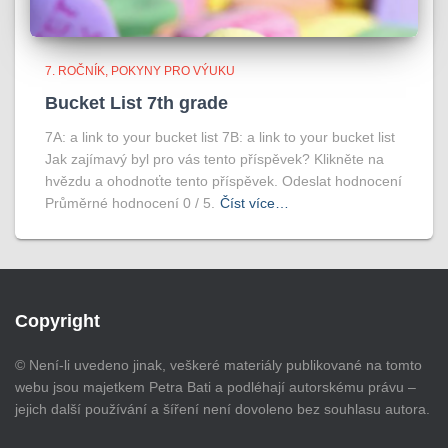
7. ROČNÍK
POKYNY PRO VÝUKU
Bucket List 7th grade
7A: a link to your bucket list 7B: a link to your bucket list
Jak zajímavý byl pro vás tento příspěvek? Klikněte na
hvězdu a ohodnoťte tento příspěvek. Odeslat hodnocení
Průměrné hodnocení 0 / 5.
Číst více…
Copyright
© Není-li uvedeno jinak, veškeré materiály publikované na tomto
webu jsou majetkem Petra Bati a podléhají autorskému právu –
jejich další používání a šíření není dovoleno bez souhlasu autora.