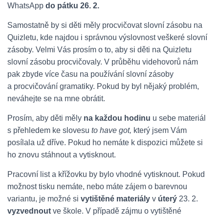
WhatsApp
do pátku 26. 2.
Samostatně by si děti měly procvičovat slovní zásobu na
Quizletu, kde najdou i správnou výslovnost veškeré slovní
zásoby. Velmi Vás prosím o to, aby si děti na Quizletu
slovní zásobu procvičovaly. V průběhu videhovorů nám
pak zbyde více času na používání slovní zásoby
a procvičování gramatiky. Pokud by byl nějaký problém,
neváhejte se na mne obrátit.
Prosím, aby děti měly
na každou hodinu
u sebe materiál
s přehledem ke slovesu
to have got,
který jsem Vám
posílala už dříve. Pokud ho nemáte k dispozici můžete si
ho znovu stáhnout a vytisknout.
Pracovní list a křížovku by bylo vhodné vytisknout. Pokud
možnost tisku nemáte, nebo máte zájem o barevnou
variantu, je možné si
vytištěné materiály
v
úterý
23. 2.
vyzvednout
ve škole. V případě zájmu o vytištěné