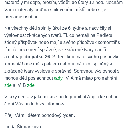
materiály mi dejte, prosím, vědět, do úterý 12 hod. Nechám
Vám materiály buď na smluveném místě nebo si je
předáme osobně.
Ne všechny děti splnily úkol ze 6. týdne a nacvičily si
výslovnost zkrácených tvarů. Ti, co nemají na Padletu
žádný příspěvek nebo mají u svého příspěvek komentář s
tím, že něco není správně, se zkrácené tvary naučí
a nahraje
do pátku 26. 2.
Ten, kdo má u svého příspěvku
komentář ode mě s palcem nahoru má úkol splněný a
zkrácené tvary vyslovuje správně. Správnou výslovnost si
mohou děti poslechnout
tady
. IV. A má místo pro nahrání
zde
a IV. B
zde
.
V jaký den a v jakém čase bude probíhat Anglické online
čtení Vás budu brzy informovat.
Přeji Vám i dětem pohodový týden.
Linda Štěpánková