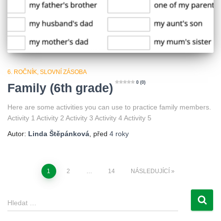
6. ROČNÍK
SLOVNÍ ZÁSOBA
0 (0)
Family (6th grade)
Here are some activities you can use to practice family members.
Activity 1 Activity 2 Activity 3 Activity 4 Activity 5
Autor:
Linda Štěpánková
, před
4 roky
Stránkování
1
2
…
14
NÁSLEDUJÍCÍ
příspěvků
V
Hledat …
y
h