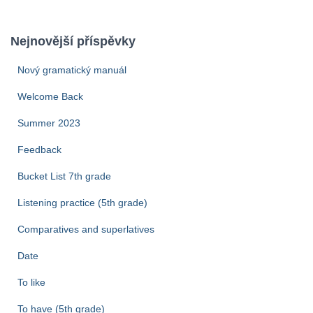
l
e
Nejnovější příspěvky
d
á
Nový gramatický manuál
v
á
Welcome Back
n
í
Summer 2023
Feedback
Bucket List 7th grade
Listening practice (5th grade)
Comparatives and superlatives
Date
To like
To have (5th grade)