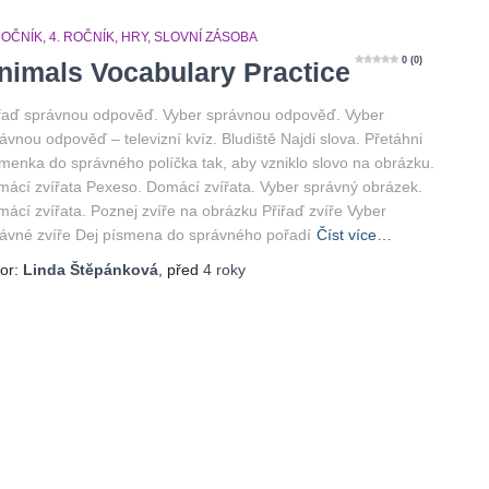
ROČNÍK
4. ROČNÍK
HRY
SLOVNÍ ZÁSOBA
0 (0)
nimals Vocabulary Practice
řaď správnou odpověď. Vyber správnou odpověď. Vyber
ávnou odpověď – televizní kvíz. Bludiště Najdi slova. Přetáhni
menka do správného políčka tak, aby vzniklo slovo na obrázku.
ácí zvířata Pexeso. Domácí zvířata. Vyber správný obrázek.
ácí zvířata. Poznej zvíře na obrázku Přiřaď zvíře Vyber
ávné zvíře Dej písmena do správného pořadí
Číst více…
or:
Linda Štěpánková
, před
4 roky