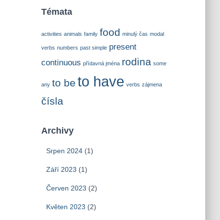
Témata
food
activities
animals
family
minulý čas
modal
present
verbs
numbers
past simple
rodina
continuous
přídavná jména
some
to have
to be
any
verbs
zájmena
čísla
Archivy
Srpen 2024
(1)
Září 2023
(1)
Červen 2023
(2)
Květen 2023
(2)