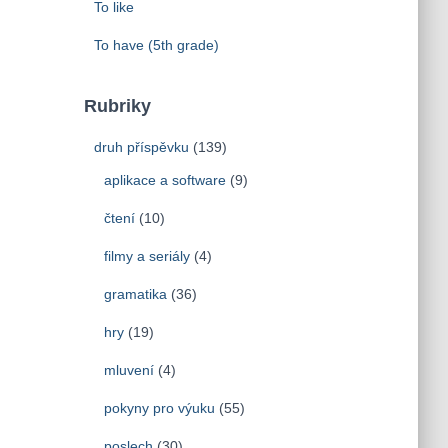
To like
To have (5th grade)
Rubriky
druh příspěvku
(139)
aplikace a software
(9)
čtení
(10)
filmy a seriály
(4)
gramatika
(36)
hry
(19)
mluvení
(4)
pokyny pro výuku
(55)
poslech
(30)