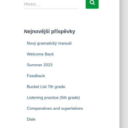
V
Hledat …
y
h
l
e
Nejnovější příspěvky
d
á
Nový gramatický manuál
v
á
Welcome Back
n
í
Summer 2023
Feedback
Bucket List 7th grade
Listening practice (5th grade)
Comparatives and superlatives
Date