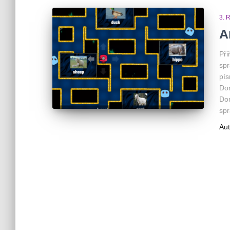
3. 
A
Při
spr
pís
Dom
Dom
spr
Aut